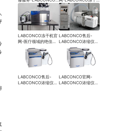
冻干机保修期内免费维
机故障代码解析以及解
修服务
决方案指南
人
评
LABCONCO冻干机官
LABCONCO售后-
网-医疗领域的绝佳选
LABCONCO浓缩仪工
冷
择
作时真空泵噪音大是什
备
么原因？
LABCONCO售后-
LABCONCO官网-
LABCONCO浓缩仪浓
LABCONCO浓缩仪出
得
缩效果不好是什么原
现“LATCH FAIL”故障
因？
怎么办？
其