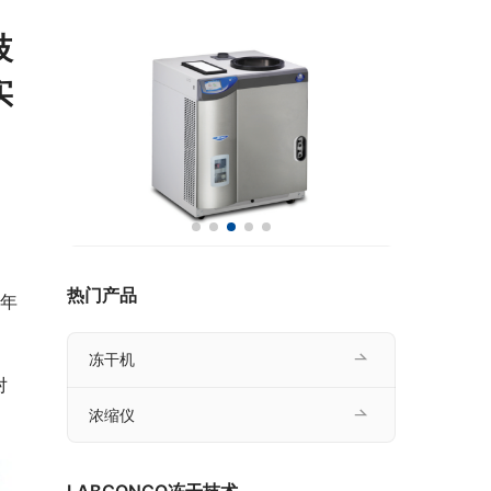
歧
实
、
热门产品
 年
冻干机
对
浓缩仪