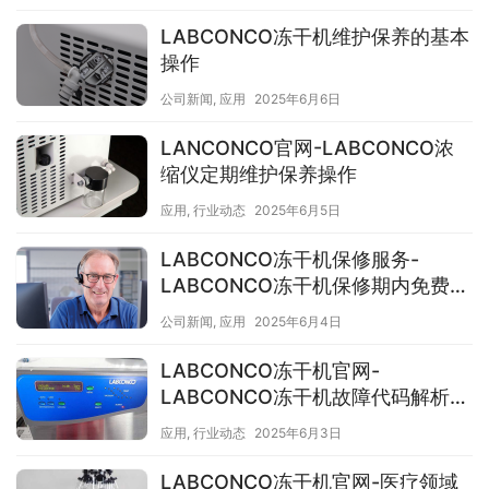
LABCONCO冻干机维护保养的基本
操作
公司新闻
,
应用
2025年6月6日
LANCONCO官网-LABCONCO浓
缩仪定期维护保养操作
应用
,
行业动态
2025年6月5日
LABCONCO冻干机保修服务-
LABCONCO冻干机保修期内免费维
修服务
公司新闻
,
应用
2025年6月4日
LABCONCO冻干机官网-
LABCONCO冻干机故障代码解析以
及解决方案指南
应用
,
行业动态
2025年6月3日
LABCONCO冻干机官网-医疗领域